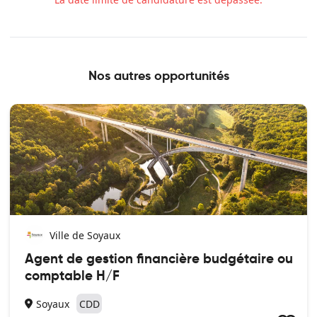
route, carnet de bord)
Participer à la bonne image du service public communal
Appui au service voirie (15% du temps de travail)
Entretien courant de la voirie (rebouchage de nids-de-poule,
Nos autres opportunités
petites réparations)
Nettoyage et maintien en bon état des espaces publics
Pose et entretien de la signalisation routière (panneaux,
marquage au sol…)
Réalisation de travaux de maçonnerie (bordures, trottoirs,
caniveaux)
Entretien des réseaux d’eaux pluviales
Participation aux opérations de viabilité hivernale (salage,
déneigement)
Intervention lors d’événements communaux
(montage/démontage de matériel)
Ville de Soyaux
Agent de gestion financière budgétaire ou
comptable H/F
Soyaux
CDD