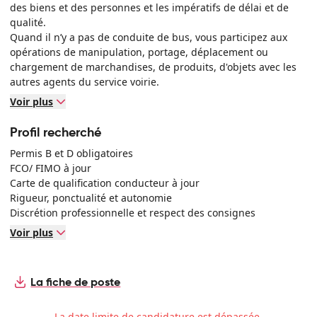
des biens et des personnes et les impératifs de délai et de
qualité.
Quand il n’y a pas de conduite de bus, vous participez aux
opérations de manipulation, portage, déplacement ou
chargement de marchandises, de produits, d'objets avec les
autres agents du service voirie.
Voir plus
Activités principales :
Conduite du bus (85% du temps de travail)
Profil recherché
Assurer les transports collectifs de la collectivité (enfants,
Permis B et D obligatoires
personnes âgées, etc.)
FCO/ FIMO à jour
Préparer le véhicule, repérer le parcours et prévoir les aléas
Carte de qualification conducteur à jour
Accueillir et renseigner les usagers avec courtoisie
Rigueur, ponctualité et autonomie
Veiller à la sécurité des passagers pendant les trajets
Discrétion professionnelle et respect des consignes
Respecter les circuits, horaires et consignes définis par la
commune
Voir plus
Contrôler l’état du véhicule (propreté, entretien courant,
signalement des anomalies) et effectuer le nettoyage
Mettre en place les mesures d'urgence en cas d'incident et
La fiche de poste
alerter les services concernés
Renseigner les documents de bord du véhicule (feuille de
La date limite de candidature est dépassée.