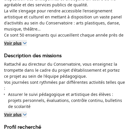
agréable et des services publics de qualité.
La ville s'engage pour rendre accessible l'enseignement
artistique et culturel en mettant à disposition un vaste panel
d'activités au sein du Conservatoire : arts plastiques, danse,
musique, théâtre…
Ce sont 50 enseignants qui accueillent chaque année près de
1 200 élèves, des enfants dès 4 ans aux adultes sans limite
Voir plus
d'âge. Classé par le ministère de la Culture, le Conservatoire
garantit la qualité de ses formations et des conditions de
Description des missions
pratique.
Rattaché au directeur du Conservatoire, vous enseignez la
Vous souhaitez mettre votre expertise au service de
trompette dans le cadre du projet d'établissement et portez
l'enseignement de la clarinette et contribuer au rayonnement
ce projet au sein de l'équipe pédagogique.
du Conservatoire ? Cette offre peut vous intéresser ! Nous
Vos journées sont rythmées par différentes activités telles que
recherchons activement un
professeur de trompette
.
:
Découvrez notre environnement de travail
Assurer le suivi pédagogique et artistique des élèves :
projets personnels, évaluations, contrôle continu, bulletins
de scolarité
Participer aux projets de diffusion et à la vie du
Voir plus
Conservatoire : organisation d'auditions, de concerts et de
spectacles d'élèves
Profil recherché