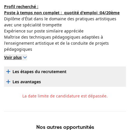
Contribuer aux projets de décloisonnement des disciplines
Profil recherché :
en lien avec l'équipe et le directeur
Poste à temps non complet : quotité d'emploi :04/20ème
Participer aux axes culturels de la ville et à la concertation
Diplôme d'État dans le domaine des pratiques artistiques
avec les partenaires du Conservatoire
avec une spécialité trompette
Contribuer à la réflexion pédagogique et à l'évolution de
Expérience sur poste similaire appréciée
l'enseignement
Maîtrise des techniques pédagogiques adaptées à
l'enseignement artistique et de la conduite de projets
pédagogiques
Créativité, aisance relationnelle, rigueur et capacité à
Voir plus
travailler en équipe pluridisciplinaire
Les étapes du recrutement
Les avantages
La date limite de candidature est dépassée.
Nos autres opportunités