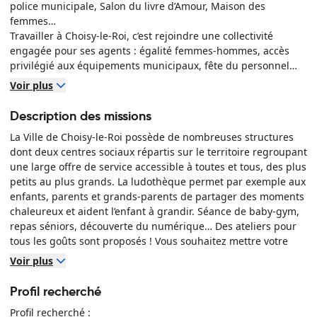
police municipale, Salon du livre d’Amour, Maison des
femmes…
Travailler à Choisy-le-Roi, c’est rejoindre une collectivité
engagée pour ses agents : égalité femmes-hommes, accès
privilégié aux équipements municipaux, fête du personnel…
Une ville qui avance, portée par celles et ceux qui s’y
Voir plus
engagent au quotidien !
Description des missions
Découvrez notre environnement de travail
La Ville de Choisy-le-Roi possède de nombreuses structures
dont deux centres sociaux répartis sur le territoire regroupant
une large offre de service accessible à toutes et tous, des plus
petits au plus grands. La ludothèque permet par exemple aux
enfants, parents et grands-parents de partager des moments
chaleureux et aident l’enfant à grandir. Séance de baby-gym,
repas séniors, découverte du numérique… Des ateliers pour
tous les goûts sont proposés ! Vous souhaitez mettre votre
expertise au service des habitants ? Cette offre peut vous
Voir plus
intéresser ! Nous recherchons activement un médiateur social
pour intervenir dans nos deux centres sociaux Langevin et
Profil recherché
Mouloudji.
Profil recherché :