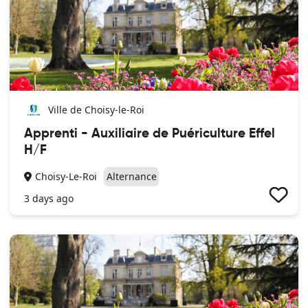
- Constituer des dossiers à caractère social
- Rédiger des rapports, des comptes rendus et des notes de
synthèse
- Présenter les situations auprès de partenaires ou des
équipes en interne
Pour mener à bien vos missions, vous serez amené à réaliser
une veille informationnelle et réglementaire ainsi qu’à
participer aux différents temps de vie des structures.
Ville de Choisy-le-Roi
Particularité du poste :
Apprenti - Auxiliaire de Puériculture Effel
37h30 par semaine - Horaires : 9h à 12h - 13h30 à 18h30 du
mardi au jeudi, 9h à 12h30 - 13h30 à 18h30 le vendredi et
H/F
13h30 à 18h30 le samedi
Permis B obligatoire pour les déplacements sur le territoire
Choisy-Le-Roi
Alternance
Métier soumis au secret professionnel, à l'éthique et à la
3 days ago
déontologie (Code de l'action sociale et des familles)
Réactivité nécessaire face aux situations d'urgence des
ménages