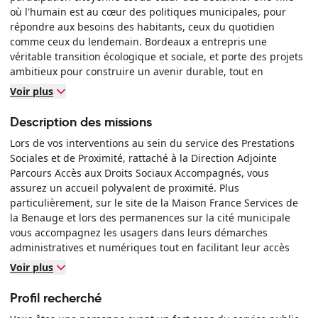
où l'humain est au cœur des politiques municipales, pour
répondre aux besoins des habitants, ceux du quotidien
comme ceux du lendemain. Bordeaux a entrepris une
véritable transition écologique et sociale, et porte des projets
ambitieux pour construire un avenir durable, tout en
favorisant la coopération territoriale.
Voir plus
Travailler pour Bordeaux, c’est aussi intégrer une équipe
guidée par des valeurs fortes d’écoute, d'égalité
Description des missions
professionnelle, d’inclusivité et d’action collective.
Lors de vos interventions au sein du service des Prestations
Découvrez notre environnement de travail
Sociales et de Proximité, rattaché à la Direction Adjointe
Parcours Accès aux Droits Sociaux Accompagnés, vous
assurez un accueil polyvalent de proximité. Plus
particulièrement, sur le site de la Maison France Services de
la Benauge et lors des permanences sur la cité municipale
vous accompagnez les usagers dans leurs démarches
administratives et numériques tout en facilitant leur accès
aux droits en lien avec les opérateurs partenaires de l'État.
Voir plus
Accueil et accompagnement administratif : - Accueillir,
informer et orienter les usagers dans leurs démarches
Profil recherché
administratives - Aider à la constitution et au suivi des