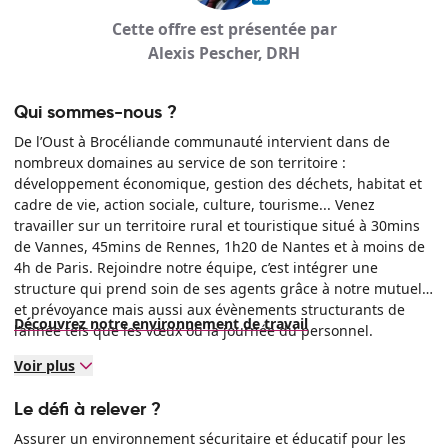
Cette offre est présentée par
Alexis Pescher, DRH
Qui sommes-nous ?
De l’Oust à Brocéliande communauté intervient dans de
nombreux domaines au service de son territoire :
développement économique, gestion des déchets, habitat et
cadre de vie, action sociale, culture, tourisme... Venez
travailler sur un territoire rural et touristique situé à 30mins
de Vannes, 45mins de Rennes, 1h20 de Nantes et à moins de
4h de Paris. Rejoindre notre équipe, c’est intégrer une
structure qui prend soin de ses agents grâce à notre mutuelle
et prévoyance mais aussi aux évènements structurants de
Découvrez notre environnement de travail
l’année tels que les vœux ou la journée du personnel.
Voir plus
Le défi à relever ?
Assurer un environnement sécuritaire et éducatif pour les