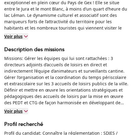
exceptionnel en plein cœur du Pays de Gex ! Elle se situe
entre le Jura et le mont Blanc, à moins d’un quart d’heure du
lac Léman. Le dynamisme culturel et associatif sont des
marqueurs forts de l’attractivité du territoire pour les
habitants et les nombreux touristes qui viennent visiter le
pays de Voltaire. Vous aimez relever les challenges,
Voir plus
l’intelligence collective est votre moteur, vous êtes attaché(e)
aux valeurs du service public, alors venez rejoindre une
Description des missions
équipe dynamique pour servir l’intérêt général !
Missions: Gérer les équipes qui lui sont rattachées : 3
Découvrez notre environnement de travail
directeurs adjoints d’accueils de loisirs en direct et
indirectement l’équipe d’animateurs et surveillants cantine.
Gérer l’organisation et la coordination du temps périscolaire
et extrascolaire sur les 3 accueils de loisirs publics de la ville.
Définir et mettre en œuvre les orientations stratégiques et
pédagogiques des accueils de loisirs par la mise en œuvre
des PEDT et CTG de façon harmonisée en développant de
nouveaux projets éducatifs avec des partenaires extérieurs ou
Voir plus
des services internes (ex : projet ERASMUS). Assurer le lien
entre les services de la mairie et les accueils de loisirs (suivi
Profil recherché
des petits travaux dans les accueils de loisirs, aménagement
Profil du candidat: Connaître la réglementation : SDJES /
des espaces, suivi des inscriptions périscolaires, gestion de la