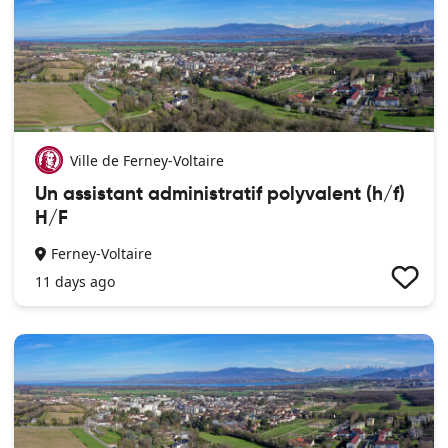
Service Enfance. Paramétrer les différentes activités dans le
logiciel de gestion périscolaire (création des nouvelles
activités, ajustement des capacités maximum etc.). Participer,
en cas de nécessité, aux Conseils d’Ecole de l’établissement
auquel l’accueil de loisirs est rattaché. Rechercher des
sources de financement pour les accueils de loisirs. Gérer la
régie d’avance scolaire.
Ville de Ferney-Voltaire
Un assistant administratif polyvalent (h/f)
H/F
Ferney-Voltaire
11 days ago