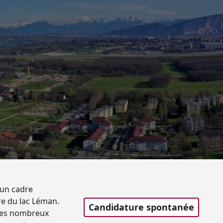
’un cadre
re du lac Léman.
Candidature spontanée
t les nombreux