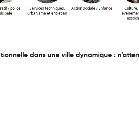
atif / police
Services techniques,
Action sociale / Enfance
Culture, 
icipale
urbanisme et entretien
événement
associ
tionnelle dans une ville dynamique : n’atten