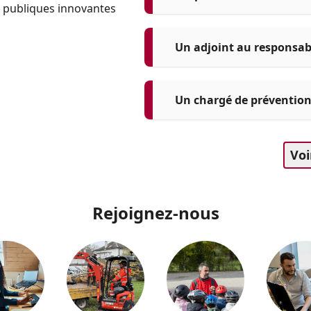
s publiques innovantes
Un adjoint au responsabl
Etat/civil - Élections (h/f)
Un chargé de prévention 
Voi
Rejoignez-nous