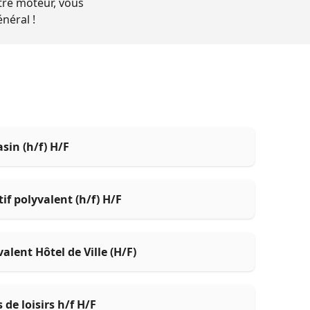
otre moteur, vous
néral !
in (h/f) H/F
if polyvalent (h/f) H/F
alent Hôtel de Ville (H/F)
de loisirs h/f H/F