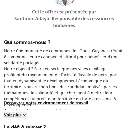
Cette offre est présentée par
Santanic Adaya, Responsable des ressources
humaines
Qui sommes-nous ?
Notre Communauté de communes de l'Ouest Guyanais réunit
8 communes entre canopée et littoral pour bénéficier d'une
solidarité partagée.
Notre objectif ? Faire en sorte que nos villes et villages
profitent du rayonnement de l'activité fluviale de notre port
tout en dynamisant le développement économique du
territoire. Nous recherchons des candidats motivés par les
thématiques de solidarité et qui cherchent à mettre leurs
compétences au profit d'un territoire en forte croissance &
Découvrez notre environnement de travail
développement !
Contribuez à notre vision et destinez-vous à un avenir
Voir plus
prometteur !
Le défi à relever ?