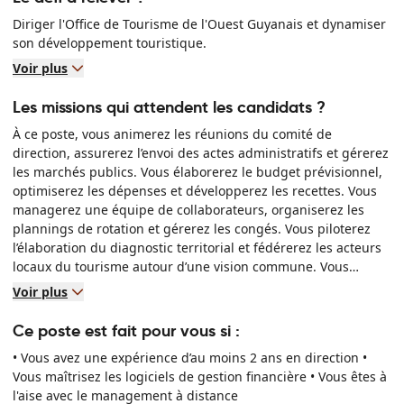
Diriger l'Office de Tourisme de l'Ouest Guyanais et dynamiser
son développement touristique.
Voir plus
Les missions qui attendent les candidats ?
À ce poste, vous animerez les réunions du comité de
direction, assurerez l’envoi des actes administratifs et gérerez
les marchés publics. Vous élaborerez le budget prévisionnel,
optimiserez les dépenses et développerez les recettes. Vous
managerez une équipe de collaborateurs, organiserez les
plannings de rotation et gérerez les congés. Vous piloterez
l’élaboration du diagnostic territorial et fédérerez les acteurs
locaux du tourisme autour d’une vision commune. Vous
assurerez la saisie des opérations comptables et l’édition
Voir plus
régulière des situations pour le comité de direction.
Ce poste est fait pour vous si :
• Vous avez une expérience d’au moins 2 ans en direction •
Vous maîtrisez les logiciels de gestion financière • Vous êtes à
l'aise avec le management à distance