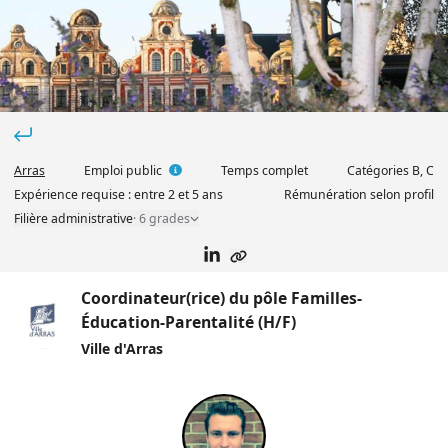
Arras
Emploi public
Temps complet
Catégorie
s
B, C
Expérience requise :
entre 2 et 5 ans
Rémunération selon profil
Filière administrative
·
6 grade
s
Coordinateur(rice) du pôle Familles-
Éducation-Parentalité (H/F)
Ville d'Arras