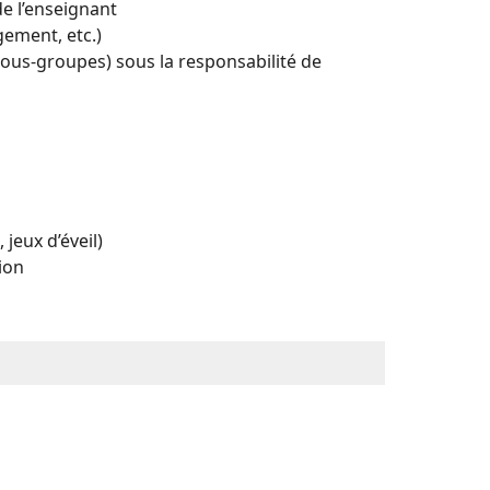
e l’enseignant
ement, etc.)
ous-groupes) sous la responsabilité de
u temps du repas et des ateliers
jeux d’éveil)
ériscolaires
ion
teliers
rs
 déshabillage, etc.)