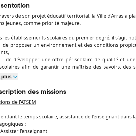
ésentation
ravers de son projet éducatif territorial, la Ville d’Arras a p
ns jeunes, comme priorité majeure.
 les établissements scolaires du premier degré, il s’agit n
e proposer un environnement et des conditions propices 
nts,
e développer une offre périscolaire de qualité et une 
scolaires afin de garantir une maîtrise des savoirs, des 
darité, du respect de soi et de la différence qui contrib
 plus
yen des enfants,
 prendre en compte les difficultés socio-économiques et
cription des missions
ces et les parcours de réussite.
ions de l’ATSEM
s ce cadre, l’A.T.S.EM participe à la communauté éducat
ndant le temps scolaire, assistance de l’enseignant dans la
rnelles, apporte les soins aux enfants, participe à l’accu
agogiques :
tient en état de propreté les locaux.
ssister l’enseignant