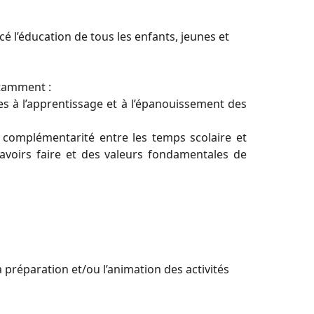
lacé l’éducation de tous les enfants, jeunes et
otamment :
à l’apprentissage et à l’épanouissement des
complémentarité entre les temps scolaire et
savoirs faire et des valeurs fondamentales de
uent à développer l’autonomie et l’engagement
/ou scolaires afin de favoriser l’égalité des
ive et assiste l'enseignant dans les écoles
 préparation et/ou l’animation des activités
eil et à l’animation des temps périscolaires et