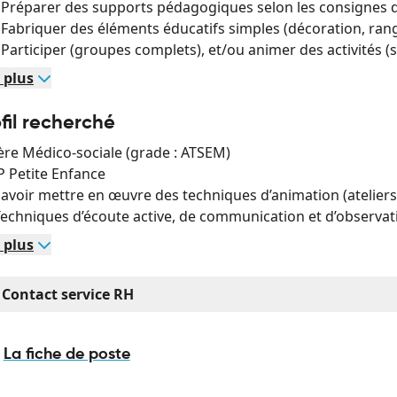
ouvrez notre environnement de travail
réparer des supports pédagogiques selon les consignes d
briquer des éléments éducatifs simples (décoration, rang
rticiper (groupes complets), et/ou animer des activités (s
seignant
 plus
imation pendant le temps périscolaire :
fil recherché
cueillir les enfants lors des garderies du matin, du soir, d
lière Médico-sociale (grade : ATSEM)
rganiser l’animation durant les temps de garderie
P Petite Enfance
surer le service à table des enfants
voir mettre en œuvre des techniques d’animation (ateliers, 
sister et accompagner l’intervenant animant les ateliers p
chniques d’écoute active, de communication et d’observat
rticiper à l’organisation matérielle et au rangement des a
ccompagner les enfants dans les classes après les atelie
 plus
de à l’enfant dans l’acquisition de l’autonomie :
Contact service RH
dopter des attitudes éducatives
rer les conflits entre les enfants
La fiche de poste
se en œuvre des règles de sécurité et d’hygiène :
surer l’hygiène des enfants (lavage des mains, habillage et