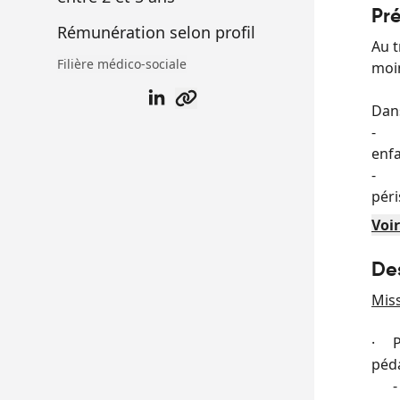
Pr
Rémunération selon profil
Au t
Filière médico-sociale
moi
Dans
- d
enfa
- d
péri
soli
Voir
cito
- de
Des
chan
Miss
Dan
· Pe
mate
péd
main
- A